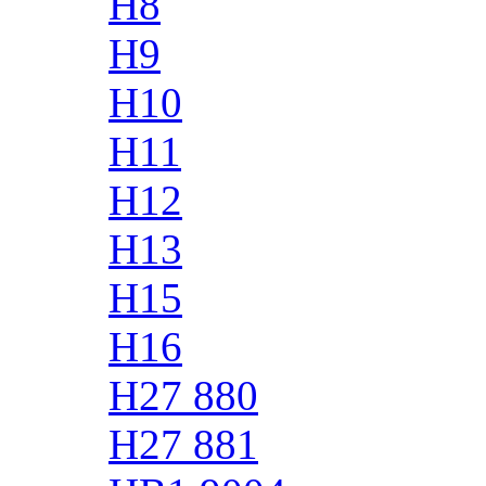
H8
H9
H10
H11
H12
H13
H15
H16
H27 880
H27 881