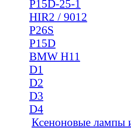
P15D-25-1
HIR2 / 9012
P26S
P15D
BMW H11
D1
D2
D3
D4
Ксеноновые лампы 