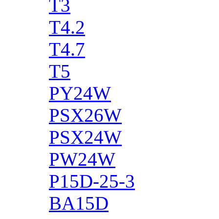
T3
T4.2
T4.7
T5
PY24W
PSX26W
PSX24W
PW24W
P15D-25-3
BA15D