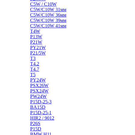
C5W / C10W
C5W/C10W 31мм
C5W/C10W 36мм
C5W/C10W 39мм
C5W/C10W 41мм
T4W
P13W
P21W
PY21W
P21/5W
T3
T4.2
T4.7
T5
PY24W
PSX26W
PSX24W
PW24W
P15D-25-3
BA15D
P15D-25-1
HIR2 / 9012
P26S
P15D
BMW H11