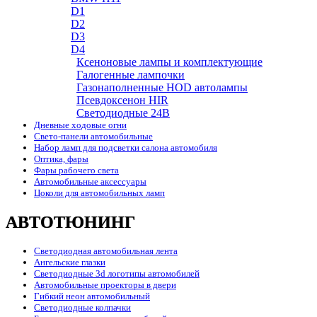
D1
D2
D3
D4
Ксеноновые лампы и комплектующие
Галогенные лампочки
Газонаполненные HOD автолампы
Псевдоксенон HIR
Cветодиодные 24B
Дневные ходовые огни
Свето-панели автомобильные
Набор ламп для подсветки салона автомобиля
Оптика, фары
Фары рабочего света
Автомобильные аксессуары
Цоколи для автомобильных ламп
АВТОТЮНИНГ
Светодиодная автомобильная лента
Ангельские глазки
Светодиодные 3d логотипы автомобилей
Автомобильные проекторы в двери
Гибкий неон автомобильный
Светодиодные колпачки