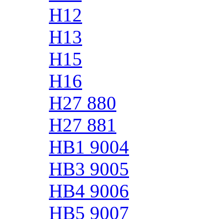
H12
H13
H15
H16
H27 880
H27 881
HB1 9004
HB3 9005
HB4 9006
HB5 9007