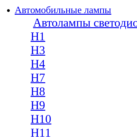
Автомобильные лампы
Автолампы светоди
H1
H3
H4
H7
H8
H9
H10
H11