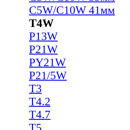
C5W/C10W 41мм
T4W
P13W
P21W
PY21W
P21/5W
T3
T4.2
T4.7
T5