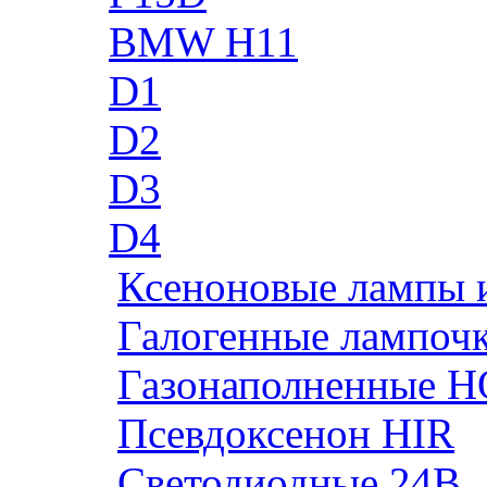
BMW H11
D1
D2
D3
D4
Ксеноновые лампы 
Галогенные лампоч
Газонаполненные H
Псевдоксенон HIR
Cветодиодные 24B