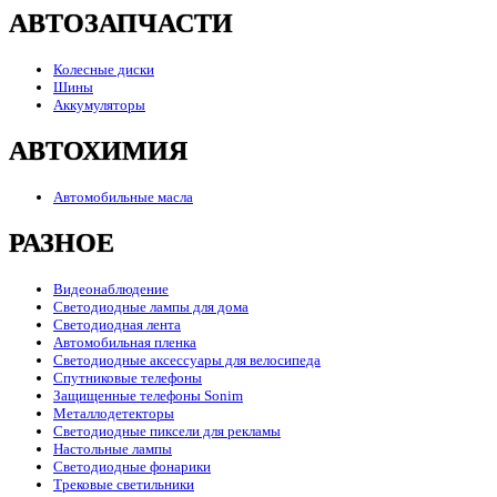
АВТОЗАПЧАСТИ
Колесные диски
Шины
Аккумуляторы
АВТОХИМИЯ
Автомобильные масла
РАЗНОЕ
Видеонаблюдение
Светодиодные лампы для дома
Светодиодная лента
Автомобильная пленка
Светодиодные аксессуары для велосипеда
Спутниковые телефоны
Защищенные телефоны Sonim
Металлодетекторы
Светодиодные пиксели для рекламы
Настольные лампы
Светодиодные фонарики
Трековые светильники