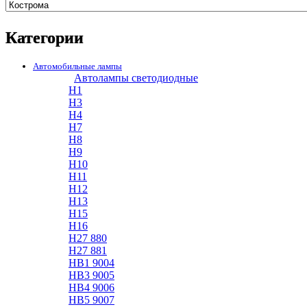
Категории
Автомобильные лампы
Автолампы светодиодные
H1
H3
H4
H7
H8
H9
H10
H11
H12
H13
H15
H16
H27 880
H27 881
HB1 9004
HB3 9005
HB4 9006
HB5 9007