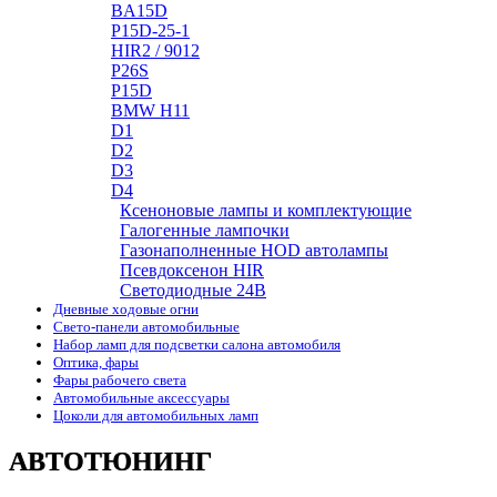
BA15D
P15D-25-1
HIR2 / 9012
P26S
P15D
BMW H11
D1
D2
D3
D4
Ксеноновые лампы и комплектующие
Галогенные лампочки
Газонаполненные HOD автолампы
Псевдоксенон HIR
Cветодиодные 24B
Дневные ходовые огни
Свето-панели автомобильные
Набор ламп для подсветки салона автомобиля
Оптика, фары
Фары рабочего света
Автомобильные аксессуары
Цоколи для автомобильных ламп
АВТОТЮНИНГ