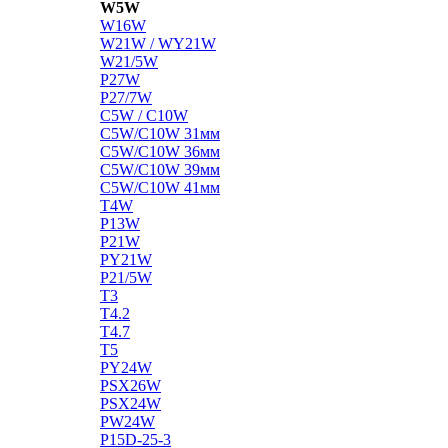
W5W
W16W
W21W / WY21W
W21/5W
P27W
P27/7W
C5W / C10W
C5W/C10W 31мм
C5W/C10W 36мм
C5W/C10W 39мм
C5W/C10W 41мм
T4W
P13W
P21W
PY21W
P21/5W
T3
T4.2
T4.7
T5
PY24W
PSX26W
PSX24W
PW24W
P15D-25-3