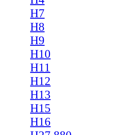
H7
H8
H9
H10
H11
H12
H13
H15
H16