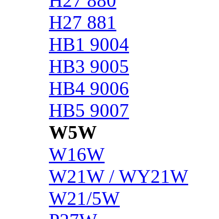
H27 880
H27 881
HB1 9004
HB3 9005
HB4 9006
HB5 9007
W5W
W16W
W21W / WY21W
W21/5W