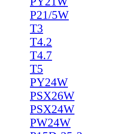
PY21W
P21/5W
T3
T4.2
T4.7
T5
PY24W
PSX26W
PSX24W
PW24W