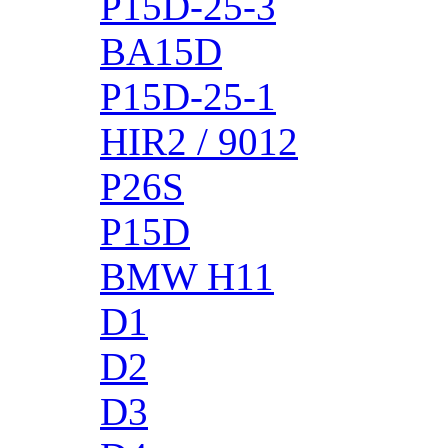
P15D-25-3
BA15D
P15D-25-1
HIR2 / 9012
P26S
P15D
BMW H11
D1
D2
D3