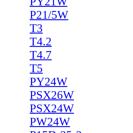
PY21W
P21/5W
T3
T4.2
T4.7
T5
PY24W
PSX26W
PSX24W
PW24W