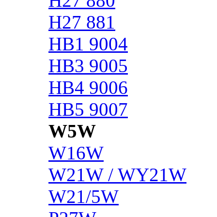
H27 880
H27 881
HB1 9004
HB3 9005
HB4 9006
HB5 9007
W5W
W16W
W21W / WY21W
W21/5W