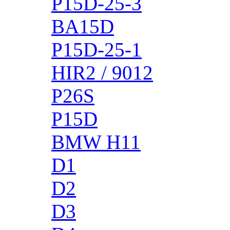
P15D-25-3
BA15D
P15D-25-1
HIR2 / 9012
P26S
P15D
BMW H11
D1
D2
D3