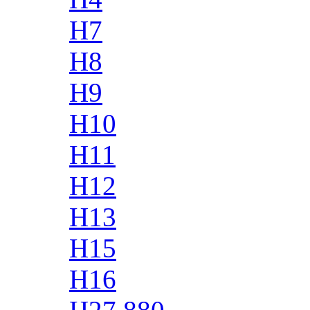
H7
H8
H9
H10
H11
H12
H13
H15
H16