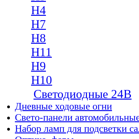
H4
H7
H8
H11
H9
H10
Cветодиодные 24B
Дневные ходовые огни
Свето-панели автомобильны
Набор ламп для подсветки с