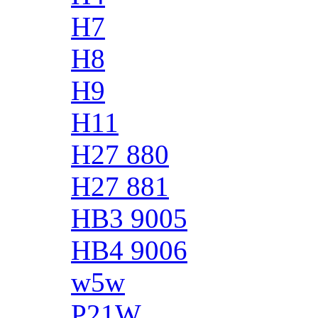
H7
H8
H9
H11
H27 880
H27 881
HB3 9005
HB4 9006
w5w
P21W