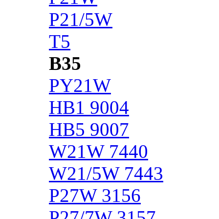
P21/5W
T5
B35
PY21W
HB1 9004
HB5 9007
W21W 7440
W21/5W 7443
P27W 3156
P27/7W 3157