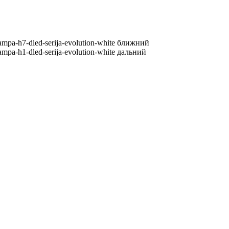
lampa-h7-dled-serija-evolution-white ближний
lampa-h1-dled-serija-evolution-white дальний