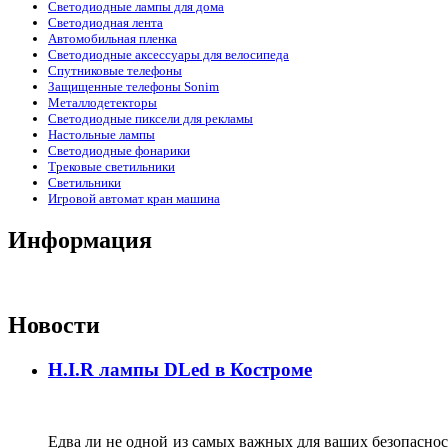
Светодиодные лампы для дома
Светодиодная лента
Автомобильная пленка
Светодиодные аксессуары для велосипеда
Спутниковые телефоны
Защищенные телефоны Sonim
Металлодетекторы
Светодиодные пиксели для рекламы
Настольные лампы
Светодиодные фонарики
Трековые светильники
Светильники
Игровой автомат кран машина
Информация
Новости
H.I.R лампы DLed в Костроме
Едва ли не одной из самых важных для ваших безопасност