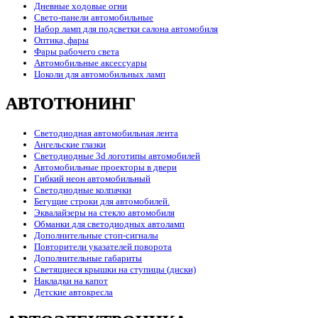
Дневные ходовые огни
Свето-панели автомобильные
Набор ламп для подсветки салона автомобиля
Оптика, фары
Фары рабочего света
Автомобильные аксессуары
Цоколи для автомобильных ламп
АВТОТЮНИНГ
Светодиодная автомобильная лента
Ангельские глазки
Светодиодные 3d логотипы автомобилей
Автомобильные проекторы в двери
Гибкий неон автомобильный
Светодиодные колпачки
Бегущие строки для автомобилей.
Эквалайзеры на стекло автомобиля
Обманки для светодиодных автоламп
Дополнительные стоп-сигналы
Повторители указателей поворота
Дополнительные габариты
Светящиеся крышки на ступицы (диски)
Накладки на капот
Детские автокресла